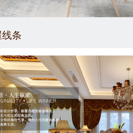
1
2
3
屋线条