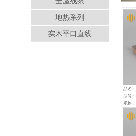
全屋线条
地热系列
实木平口直线
品名：
型号：素
规格：22